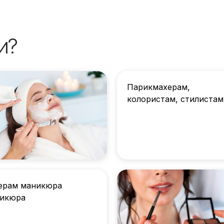
и?
Парикмахерам,
колористам, стилистам
ерам маникюра
дикюра