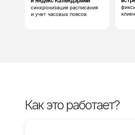
встр
и Яндекс Календарями
фикс
синхронизация расписания
клие
и учет часовых поясов
Как это работает?