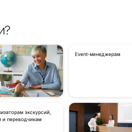
и?
Event-менеджерам
изаторам экскурсий,
м и переводчикам