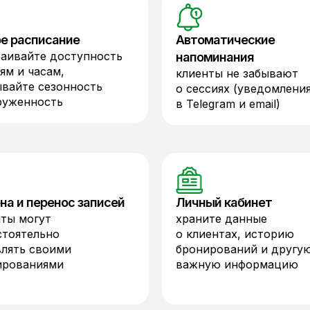
ое расписание
Автоматические
раивайте доступность
напоминания
ям и часам,
клиенты не забывают
ывайте сезонность
о сессиях (уведомлени
руженность
в Telegram и email)
на и перенос записей
Личный кабинет
нты могут
храните данные
стоятельно
о клиентах, историю
влять своими
бронирований и другу
ированиями
важную информацию