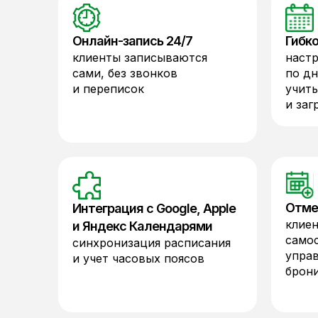
Онлайн-запись 24/7
Гибк
клиенты записываются
наст
сами, без звонков
по дн
и переписок
учит
и заг
Отме
Интеграция с Google, Apple
клие
и Яндекс Календарями
само
синхронизация расписания
упра
и учет часовых поясов
брон