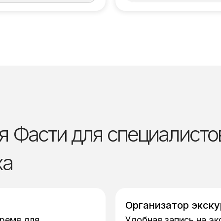
я Фасти для специалисто
ха
Организатор экск
ремя для
Удобная запись на эк