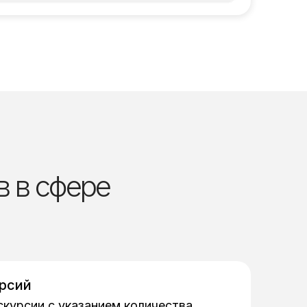
в в сфере
урсий
скурсии с указанием количества