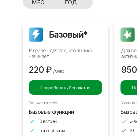
MEC.
ГОД
Базовый*
Идеален для тех, кто только
Для сп
начинает
активн
220 ₽
950
/мес
Попробовать бесплатно
По
Включает в себя:
Базовый 
Базовые функции
Базов
10 встреч
∞ в
1 тип событий
10 