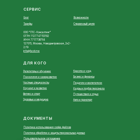
СЕРВИС
Блог
Возможности
Тарифы
Справочный центр
ООО "ГЛС-Консалтинг"
ОГРН 1127747153192
ИНН 7717738764
127015, Москва, Новодмитровская, 2к2-
2/19
info@fasti.me
ДЛЯ КОГО
Красота и уход
Репетиторы и обучение
Бизнес и финансы
Психология и саморазвитие
Частные специалисты
Педагоги и воспитатели
Коучинг и развитие
Кадры и подбор персонала
Фитнес и спорт
Путешествия и отдых
Здоровье и медицина
Авто и транспорт
ДОКУМЕНТЫ
Политика использования cookie‑файлов
Политика обработки и защиты персональных данных
Пользовательское соглашение