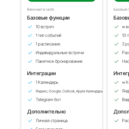
Включает в себя:
Базовый 
Базовые функции
Базов
10 встреч
∞ в
1 тип событий
10 
1 расписание
3 р
Индивидуальные встречи
Раз
Пакетное бронирование
Нас
Интеграции
Интег
1 Календарь
∞ К
Янд
Яндекс, Google, Outlook, Apple Календарь
Telegram-бот
Ви
Дополнительно
Допол
Личная страница
Рас