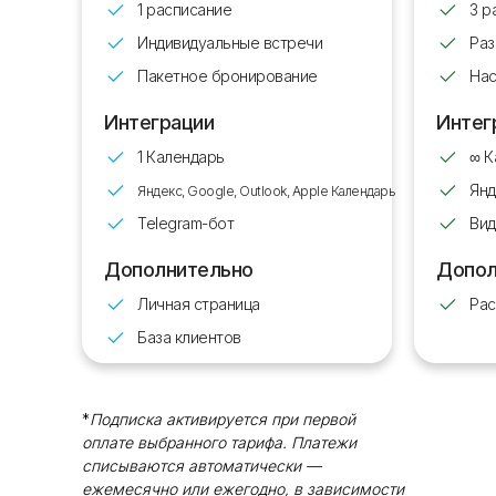
1 расписание
3 р
Индивидуальные встречи
Раз
Пакетное бронирование
Нас
Интеграции
Интег
1 Календарь
∞ К
Янд
Яндекс, Google, Outlook, Apple Календарь
Telegram-бот
Ви
Дополнительно
Допол
Личная страница
Рас
База клиентов
*
Подписка активируется при первой
оплате выбранного тарифа. Платежи
списываются автоматически —
ежемесячно или ежегодно, в зависимости