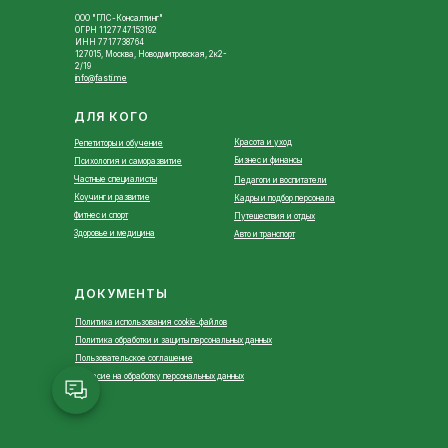
ООО "ГЛС-Консалтинг"
ОГРН 1127747153192
ИНН 7717738764
127015, Москва, Новодмитровская, 2к2-
2/19
info@fasti.me
ДЛЯ КОГО
Красота и уход
Репетиторы и обучение
Бизнес и финансы
Психология и саморазвитие
Частные специалисты
Педагоги и воспитатели
Коучинг и развитие
Кадры и подбор персонала
Фитнес и спорт
Путешествия и отдых
Здоровье и медицина
Авто и транспорт
ДОКУМЕНТЫ
Политика использования cookie‑файлов
Политика обработки и защиты персональных данных
Пользовательское соглашение
Согласие на обработку персональных данных