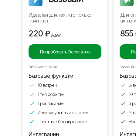
Идеален для тех, кто только
Для сп
начинает
активн
220 ₽
855
/мес
Попробовать бесплатно
По
Включает в себя:
Базовый 
Базовые функции
Базов
10 встреч
∞ в
1 тип событий
10 
1 расписание
3 р
Индивидуальные встречи
Раз
Пакетное бронирование
Нас
Интеграции
Интег