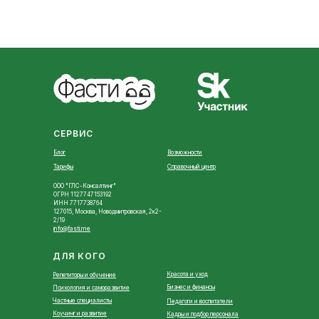
СЕРВИС
Блог
Возможности
Тарифы
Справочный центр
ООО "ГЛС-Консалтинг"
ОГРН 1127747153192
ИНН 7717738764
127015, Москва, Новодмитровская, 2к2-
2/19
info@fasti.me
ДЛЯ КОГО
Красота и уход
Репетиторы и обучение
Бизнес и финансы
Психология и саморазвитие
Частные специалисты
Педагоги и воспитатели
Коучинг и развитие
Кадры и подбор персонала