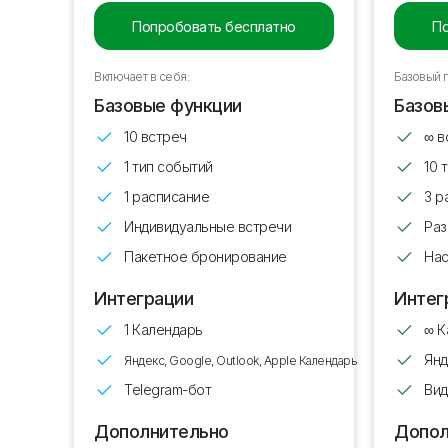
Попробовать бесплатно
По
Включает в себя:
Базовый 
Базовые функции
Базов
10 встреч
∞ в
1 тип событий
10 
1 расписание
3 р
Индивидуальные встречи
Раз
Пакетное бронирование
Нас
Интеграции
Интег
1 Календарь
∞ К
Янд
Яндекс, Google, Outlook, Apple Календарь
Telegram-бот
Ви
Дополнительно
Допол