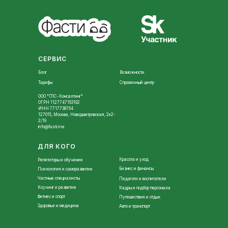
СЕРВИС
Блог
Возможности
Тарифы
Справочный центр
ООО "ГЛС-Консалтинг"
ОГРН 1127747153192
ИНН 7717738764
127015, Москва, Новодмитровская, 2к2-
2/19
info@fasti.me
ДЛЯ КОГО
Красота и уход
Репетиторы и обучение
Бизнес и финансы
Психология и саморазвитие
Частные специалисты
Педагоги и воспитатели
Коучинг и развитие
Кадры и подбор персонала
Фитнес и спорт
Путешествия и отдых
Здоровье и медицина
Авто и транспорт