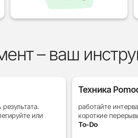
ент – ваш инстру
Техника Pomo
результата.
работайте интерва
легируйте или
короткие перерыв
To-Do