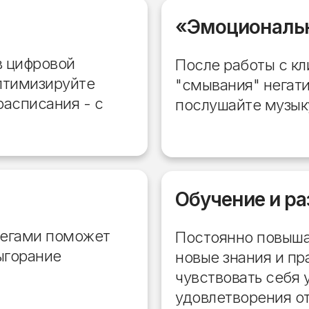
«Эмоциональн
в цифровой
После работы с к
птимизируйте
"смывания" негати
расписания - с
послушайте музыку
Обучение и ра
легами поможет
Постоянно повыша
ыгорание
новые знания и пр
чувствовать себя 
удовлетворения о