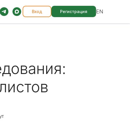
EN
Вход
Регистрация
едования:
листов
ут