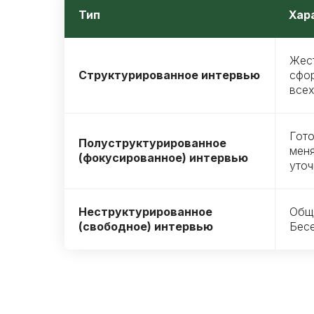
Тип
Хар
Жест
Структурированное интервью
сфо
всех
Гото
Полуструктурированное
меня
(фокусированное) интервью
уто
Неструктурированное
Обща
(свободное) интервью
Бесе