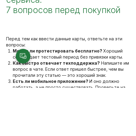
7 вопросов перед покупкой
Перед тем как ввести данные карты, ответьте на эти
вопросы:
Можно ли протестировать бесплатно?
Хороший
сервис дает тестовый период без привязки карты.
Как быстро отвечает техподдержка?
Напишите им
вопрос в чате. Если ответ пришел быстрее, чем вы
прочитали эту статью — это хороший знак.
Есть ли мобильное приложение?
И оно должно
работать, а не просто существовать. Проверьте на
своем телефоне.
Можно ли экспортировать данные?
Убедитесь,
что вы сможете уйти, если сервис перестанет
устраивать. Это ваше право и ваша страховка.
Сколько времени уйдет на обучение?
Если вам
нужно больше дня, чтобы объяснить администратору
основы — сервис слишком сложный.
Какие скрытые платежи?
Уточните стоимость смс,